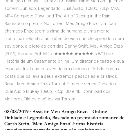
condição humana 11/08/2019 · Baixar Filme Meu Amigo Enzo
Torrent Dublado, Legendado, Dual Áudio, 1080p, 720p, MKV,
MP4 Completo Download The Art of Racing in the Rain
Baseado no premia No Torrent Meu Amigo Enzo, Um cão
chamado Enzo (com a alma de humano e uma mente
filosófica), relembra as lições de vida que ele aprendeu com
seu dono, o piloto de corridas Denny Swift. Meu Amigo Enzo
(2019) Second Act IMDb: ★★★★★ ★★★★★ 5.8/10 de.
História de um Casamento online. Um diretor de teatro e sua
esposa atriz lutam através de um divórcio difícil de costa a
costa que os leva a seus extremos pessoales e criativos.
Baixar Meu Amigo Enzo Torrent Filmes e series Dublado e
Dual Áudio BluRay 1080p, 720p, 3D e 4k. Download dos
Melhores Filmes e séries via Torrent.
08/08/2019 · Assistir Meu Amigo Enzo – Online
Dublado e Legendado, Baseado no premiado romance de
Garth Stein, `Meu Amigo Enzo´ é uma história
emocionante narrada por um cão espirituoso e