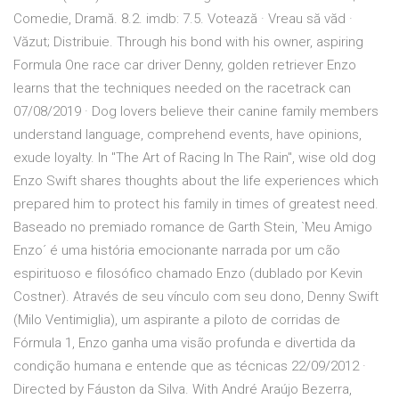
Comedie, Dramă. 8.2. imdb: 7.5. Votează · Vreau să văd ·
Văzut; Distribuie. Through his bond with his owner, aspiring
Formula One race car driver Denny, golden retriever Enzo
learns that the techniques needed on the racetrack can
07/08/2019 · Dog lovers believe their canine family members
understand language, comprehend events, have opinions,
exude loyalty. In "The Art of Racing In The Rain", wise old dog
Enzo Swift shares thoughts about the life experiences which
prepared him to protect his family in times of greatest need.
Baseado no premiado romance de Garth Stein, `Meu Amigo
Enzo´ é uma história emocionante narrada por um cão
espirituoso e filosófico chamado Enzo (dublado por Kevin
Costner). Através de seu vínculo com seu dono, Denny Swift
(Milo Ventimiglia), um aspirante a piloto de corridas de
Fórmula 1, Enzo ganha uma visão profunda e divertida da
condição humana e entende que as técnicas 22/09/2012 ·
Directed by Fáuston da Silva. With André Araújo Bezerra,