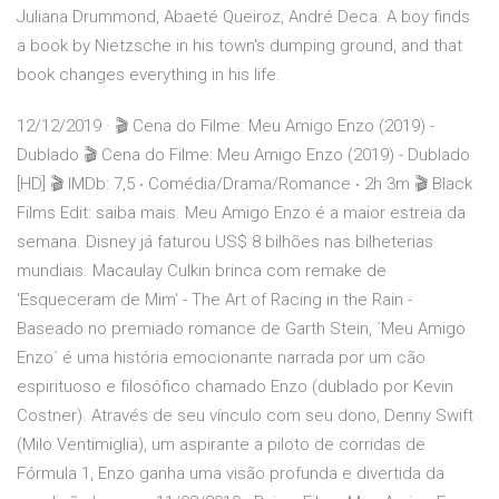
Juliana Drummond, Abaeté Queiroz, André Deca. A boy finds
a book by Nietzsche in his town's dumping ground, and that
book changes everything in his life.
12/12/2019 · 🎬 Cena do Filme: Meu Amigo Enzo (2019) -
Dublado 🎬 Cena do Filme: Meu Amigo Enzo (2019) - Dublado
[HD] 🎬 IMDb: 7,5 ‧ Comédia/Drama/Romance ‧ 2h 3m 🎬 Black
Films Edit: saiba mais. Meu Amigo Enzo é a maior estreia da
semana. Disney já faturou US$ 8 bilhões nas bilheterias
mundiais. Macaulay Culkin brinca com remake de
'Esqueceram de Mim' - The Art of Racing in the Rain -
Baseado no premiado romance de Garth Stein, `Meu Amigo
Enzo´ é uma história emocionante narrada por um cão
espirituoso e filosófico chamado Enzo (dublado por Kevin
Costner). Através de seu vínculo com seu dono, Denny Swift
(Milo Ventimiglia), um aspirante a piloto de corridas de
Fórmula 1, Enzo ganha uma visão profunda e divertida da